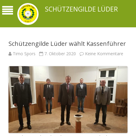
SCHÜTZENGILDE LÜDER
Schützengilde Lüder wählt Kassenführer
zu
Timo Spors
7. Oktober 2020
Keine Kommentare
Schütz
Lüder
wählt
Kassen