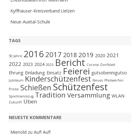
Kyffhäuser-Kreisverband Uelzen
Neue-Auetal-Schule
TAGS
2016
2017
2019
2018
2021
2020
50 Jahre
Bericht
2022
2023
2024
2025
Corona
Dorfblatt
Feierei
Ehrung
Einladung
Einsatz
gutsobennigutso
Kinderschützenfest
Jubiläum
Neues
Pfeilwerfen
Schützenfest
Schießen
Preise
Tradition
Versammlung
WLAN
Spielmannszug
Üben
Zukunft
NEUESTE KOMMENTARE
Mienold
zu
Auf! Auf!