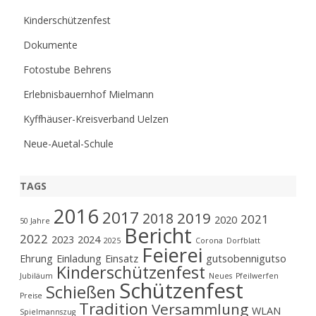
Kinderschützenfest
Dokumente
Fotostube Behrens
Erlebnisbauernhof Mielmann
Kyffhäuser-Kreisverband Uelzen
Neue-Auetal-Schule
TAGS
2016
2017
2019
2018
2021
2020
50 Jahre
Bericht
2022
2023
2024
2025
Corona
Dorfblatt
Feierei
Ehrung
Einladung
Einsatz
gutsobennigutso
Kinderschützenfest
Jubiläum
Neues
Pfeilwerfen
Schützenfest
Schießen
Preise
Tradition
Versammlung
WLAN
Spielmannszug