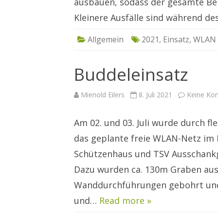
ausbauen, sodass der gesamte Be
Kleinere Ausfälle sind während d
Allgemein
2021
,
Einsatz
,
WLAN
Buddeleinsatz
Mienold Eilers
8. Juli 2021
Keine Ko
Am 02. und 03. Juli wurde durch fl
das geplante freie WLAN-Netz im 
Schützenhaus und TSV Ausschankg
Dazu wurden ca. 130m Graben aus
Wanddurchführungen gebohrt und 
und…
Read more »