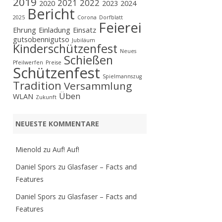
2019
2021
2022
2020
2023
2024
Bericht
2025
Corona
Dorfblatt
Feierei
Ehrung
Einladung
Einsatz
gutsobennigutso
Jubiläum
Kinderschützenfest
Neues
Schießen
Pfeilwerfen
Preise
Schützenfest
Spielmannszug
Tradition
Versammlung
Üben
WLAN
Zukunft
NEUESTE KOMMENTARE
Mienold
zu
Auf! Auf!
Daniel Spors
zu
Glasfaser – Facts and
Features
Daniel Spors
zu
Glasfaser – Facts and
Features