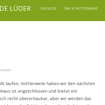
DE LÜDER
DIE GILDE
DAS SCHÜTZENHAUS
zu
entare
Lueder.NET
AN laufen, mittlerweile haben wir den nächsten
nhaus ist angeschlossen und bietet ein
noch recht überschaubar, aber wir werden das