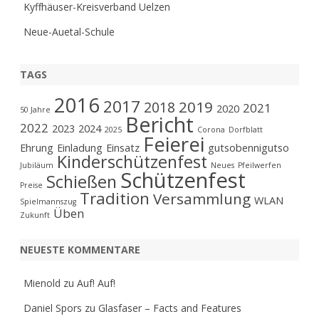
Kyffhäuser-Kreisverband Uelzen
Neue-Auetal-Schule
TAGS
2016
2017
2019
2018
2021
2020
50 Jahre
Bericht
2022
2023
2024
2025
Corona
Dorfblatt
Feierei
Ehrung
Einladung
Einsatz
gutsobennigutso
Kinderschützenfest
Jubiläum
Neues
Pfeilwerfen
Schützenfest
Schießen
Preise
Tradition
Versammlung
WLAN
Spielmannszug
Üben
Zukunft
NEUESTE KOMMENTARE
Mienold
zu
Auf! Auf!
Daniel Spors
zu
Glasfaser – Facts and Features